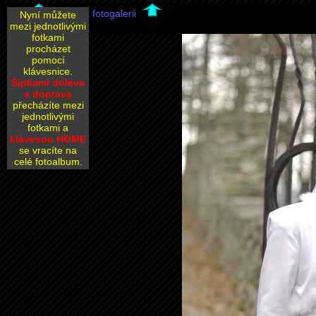
Zpět na fotogalerii
Nyní můžete
mezi jednotlivými
fotkami
procházet
pomocí
klávesnice.
Šipkami doleva
a doprava
přecházíte mezi
jednotlivými
fotkami a
klávesou HOME
se vracíte na
celé fotoalbum.