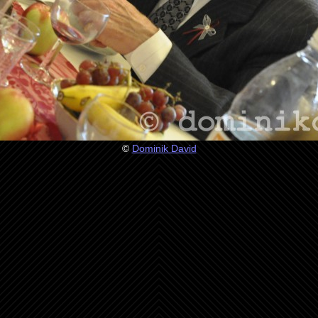
©
Dominik David