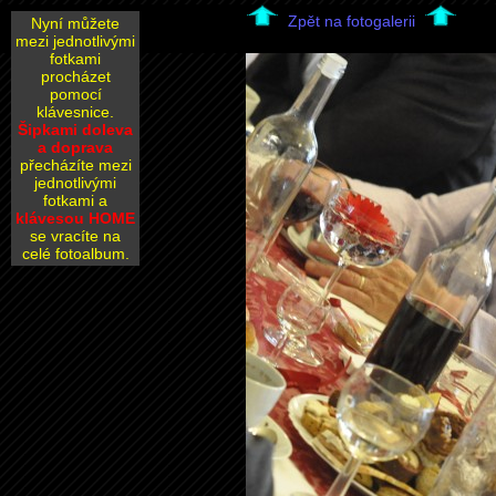
Zpět na fotogalerii
Nyní můžete
mezi jednotlivými
fotkami
procházet
pomocí
klávesnice.
Šipkami doleva
a doprava
přecházíte mezi
jednotlivými
fotkami a
klávesou HOME
se vracíte na
celé fotoalbum.