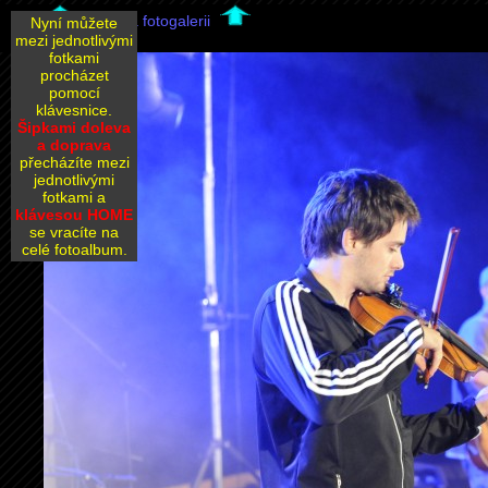
Zpět na fotogalerii
Nyní můžete
mezi jednotlivými
fotkami
procházet
pomocí
klávesnice.
Šipkami doleva
a doprava
přecházíte mezi
jednotlivými
fotkami a
klávesou HOME
se vracíte na
celé fotoalbum.