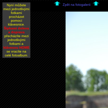
Zpět na fotogalerii
Nyní můžete
mezi jednotlivými
fotkami
procházet
pomocí
klávesnice.
Šipkami doleva
a doprava
přecházíte mezi
jednotlivými
fotkami a
klávesou HOME
se vracíte na
celé fotoalbum.