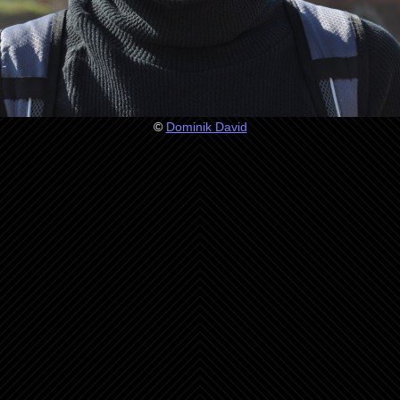
©
Dominik David